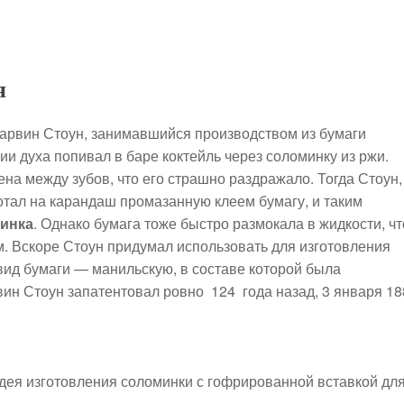
я
Марвин Стоун, занимавшийся производством из бумаги
и духа попивал в баре коктейль через соломинку из ржи.
ена между зубов, что его страшно раздражало. Тогда Стоун,
мотал на карандаш промазанную клеем бумагу, и таким
инка
. Однако бумага тоже быстро размокала в жидкости, чт
. Вскоре Стоун придумал использовать для изготовления
вид бумаги — манильскую, в составе которой была
вин Стоун запатентовал ровно 124 года назад, 3 января 18
идея изготовления соломинки с гофрированной вставкой дл