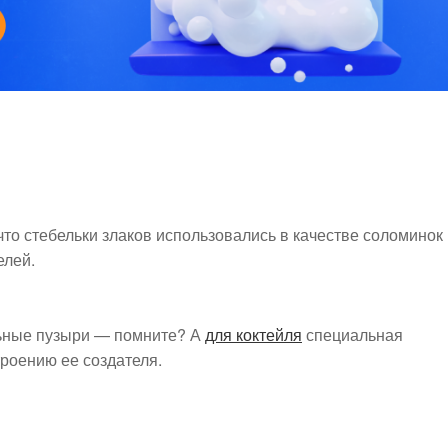
что стебельки злаков использовались в качестве соломинок
елей.
льные пузыри — помните? А
для коктейля
специальная
роению ее создателя.