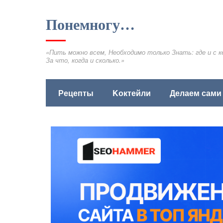
Понемногу…
«Пить можно всем, Необходимо только Знать: где и с к
За что, когда и сколько.»
Рецепты
Kоктейли
Делаем сами