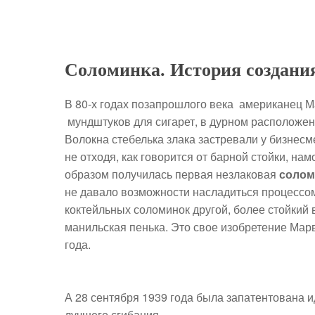
Соломинка. История создани
В 80-х годах позапрошлого века американец 
мундштуков для сигарет, в дурном расположени
Волокна стебелька злака застревали у бизнесм
не отходя, как говорится от барной стойки, на
образом получилась первая незлаковая
солом
не давало возможности насладиться процессом
коктейльных соломинок другой, более стойкий 
манильская пенька. Это свое изобретение Мар
года.
А 28 сентября 1939 года была запатентована 
лучшего сгибания.