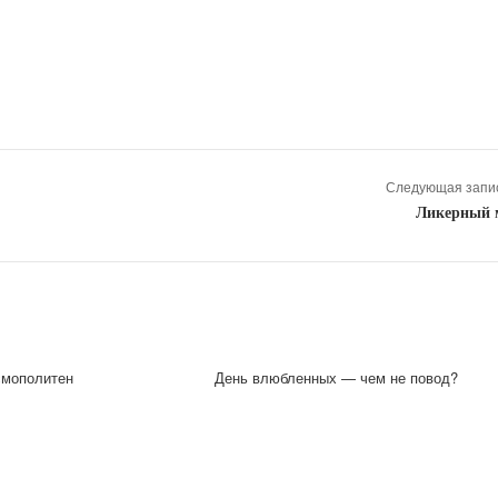
Следующая запис
Ликерный 
смополитен
День влюбленных — чем не повод?