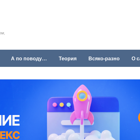
ем,
А по поводу…
Теория
Всяко-разно
О с