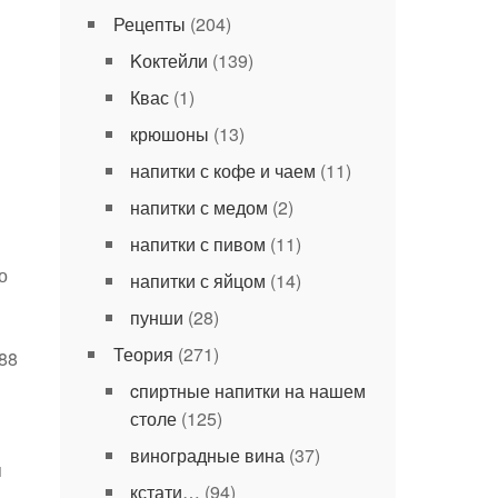
Рецепты
(204)
Kоктейли
(139)
Квас
(1)
крюшоны
(13)
напитки с кофе и чаем
(11)
напитки с медом
(2)
напитки с пивом
(11)
о
напитки с яйцом
(14)
пунши
(28)
Теория
(271)
88
cпиртные напитки на нашем
столе
(125)
виноградные вина
(37)
я
кстати…
(94)