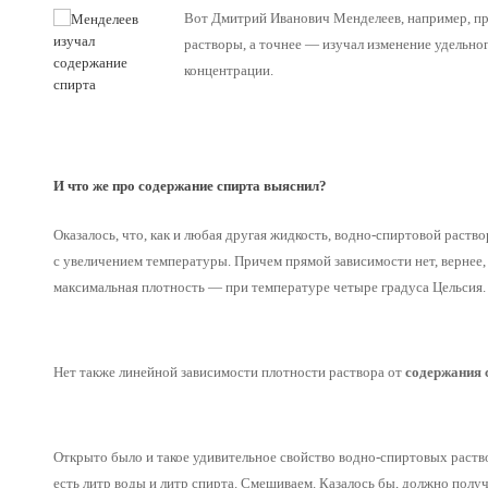
Вот Дмитрий Иванович Менделеев, например, пр
растворы, а точнее — изучал изменение удельн
концентрации.
И что же про содержание спирта выяснил?
Оказалось, что, как и любая другая жидкость, водно-спиртовой раство
с увеличением температуры. Причем прямой зависимости нет, вернее,
максимальная плотность — при температуре четыре градуса Цельсия. 
Нет также линейной зависимости плотности раствора от
содержания 
Открыто было и такое удивительное свойство водно-спиртовых раство
есть литр воды и литр спирта. Смешиваем. Казалось бы, должно получ