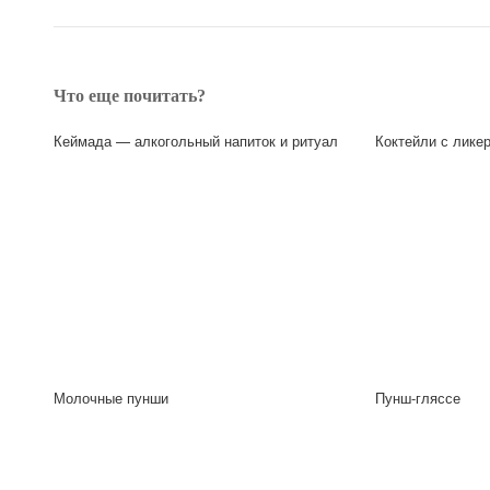
Что еще почитать?
Кеймада — алкогольный напиток и ритуал
Коктейли с лике
Молочные пунши
Пунш-гляссе