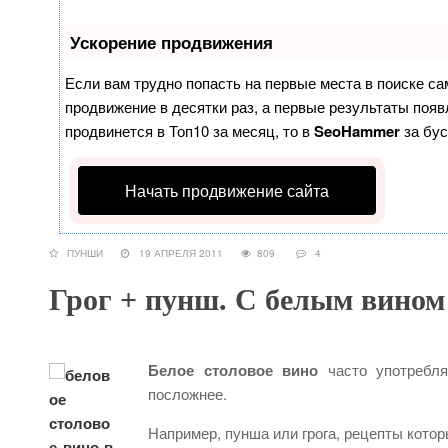
Ускорение продвижения
Если вам трудно попасть на первые места в поиске с
продвижение в десятки раз, а первые результаты появл
продвинется в Топ10 за месяц, то в
SeoHammer
за бу
Начать продвижение сайта
ПУНШИ
19 АПРЕЛЯ 2011
809
4
Грог + пунш. С белым вином
Белое столовое вино
часто употребля
посложнее.
Например, пунша или грога, рецепты кот