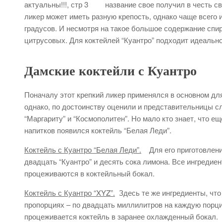
название свое получил в честь с
ликер может иметь разную крепость, однако чаще всего 
градусов. И несмотря на такое большое содержание спи
цитрусовых. Для коктейлей “Куантро” подходит идеальн
Дамские коктейли с Куантро
Поначалу этот крепкий ликер применялся в основном для 
однако, по достоинству оценили и представительницы сл
“Маргариту” и “Космополитен”. Но мало кто знает, что 
напитков появился коктейль “Белая Леди”.
Коктейль с Куантро “Белая Леди”.
Для его приготовлени
двадцать “Куантро” и десять сока лимона. Все ингредие
процеживаются в коктейльный бокал.
Коктейль с Куантро “XYZ”.
Здесь те же ингредиенты, что
пропорциях – по двадцать миллилитров на каждую порци
процеживается коктейль в заранее охлажденный бокал.