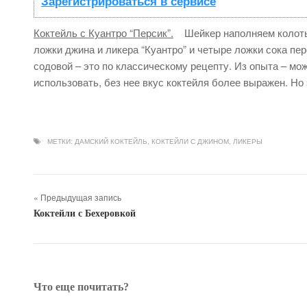
Зарегистрироваться в сервисе
Коктейль с Куантро “Персик”.
Шейкер наполняем колотым
ложки джина и ликера “Куантро” и четыре ложки сока пе
содовой – это по классическому рецепту. Из опыта – мо
использовать, без нее вкус коктейля более выражен. Н
МЕТКИ:
ДАМСКИЙ КОКТЕЙЛЬ
,
КОКТЕЙЛИ С ДЖИНОМ
,
ЛИКЕРЫ
« Предыдущая запись
Коктейли с Бехеровкой
Что еще почитать?