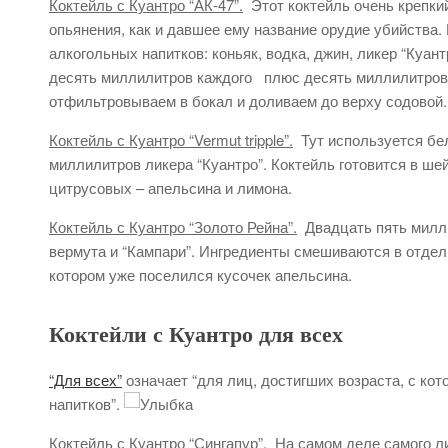
Коктейль с Куантро “АК-47”.
Этот коктейль очень крепкий
опьянения, как и давшее ему название орудие убийства.
алкогольных напитков: коньяк, водка, джин, ликер “Куант
десять миллилитров каждого плюс десять миллилитров 
отфильтровываем в бокал и доливаем до верху содовой.
Коктейль с Куантро “Vermut tripple”.
Тут используется бел
миллилитров ликера “Куантро”. Коктейль готовится в ше
цитрусовых – апельсина и лимона.
Коктейль с Куантро “Золото Рейна”.
Двадцать пять милли
вермута и “Кампари”. Ингредиенты смешиваются в отдел
котором уже поселился кусочек апельсина.
Коктейли с Куантро для всех
“Для всех”
означает “для лиц, достигших возраста, с ко
напитков”.
Коктейль с Куантро “Сингапур”.
На самом деле самого лик