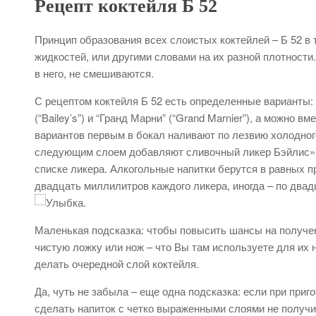
Рецепт коктейля Б 52
Принцип образования всех слоистых коктейлей – Б 52 в 
жидкостей, или другими словами на их разной плотности
в него, не смешиваются.
С рецептом коктейля Б 52 есть определенные варианты: м
(“Bailey’s”) и “Гранд Марни” (“Grand Marnier”), а можно в
вариантов первым в бокал наливают по лезвию холодного
следующим слоем добавляют сливочный ликер Бэйлис» (“B
списке ликера. Алкогольные напитки берутся в равных пр
двадцать миллилитров каждого ликера, иногда – по двад
.
Маленькая подсказка: чтобы повысить шансы на получен
чистую ложку или нож – что Вы там используете для их 
делать очередной слой коктейля.
Да, чуть не забыла – еще одна подсказка: если при приг
сделать напиток с четко выраженными слоями не получил