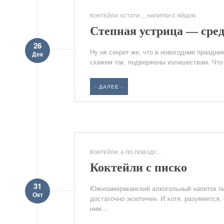
KОКТЕЙЛИ
,
КСТАТИ...
,
НАПИТКИ С ЯЙЦОМ
Степная устрица — сред
26
Ну не секрет же, что в новогодние праздни
Дек
скажем так, подвержены излишествам. Что 
- ДАЛЕЕ -
KОКТЕЙЛИ
,
А ПО ПОВОДУ...
Коктейли с писко
31
Южноамериканский алкогольный напиток пи
Окт
достаточно экзотичен. И хотя, разумеется,
ним...