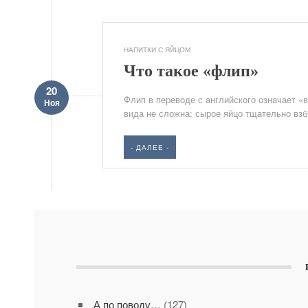
НАПИТКИ С ЯЙЦОМ
Что такое «флип»
20
Флип в переводе с английского означает «
Ноя
вида не сложна: сырое яйцо тщательно взб
- ДАЛЕЕ -
А по поводу…
(127)