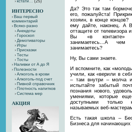
кстати…
(25)
Да? Это так там бормоче
ИНТЕРЕСНО
его, пожалуйста! Прикри
Ваш первый
хозяин, в конце концов?
комментарий
ему дайте, наконец. А 
Всяко-разно
оттащите от телевизора и
Анекдоты
Гороскоп
Вы «в контакте» с
Демотиваторы
занимаетесь…А чем 
Игры
занимаетесь?
Присказки
Тесты
Ну, Вы сами знаете.
Тосты
Наливки от А до Я
И вспомните, как «молоды
Полезности
учили, как «верили в себ
Алкоголь в крови
Алкоголь-под счет
– там внутри – молча и
Пивной справочник
испытайте забытый поч
Плотность напитков
познания нового, удовол
Система мер
умениями, которые еще
доступными только н
АКЦИЯ
называемых веб-мастера
Есть такая школа – Бе
Бизнеса для начинающих 