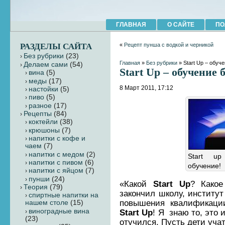
ГЛАВНАЯ
О САЙТЕ
ПО
РАЗДЕЛЫ САЙТА
«
Рецепт пунша с водкой и черникой
Без рубрики
(23)
Главная
»
Без рубрики
» Start Up – обуч
Делаем сами
(54)
Start Up – обучение 
вина
(5)
меды
(17)
8 Март 2011, 17:12
настойки
(5)
пиво
(5)
разное
(17)
Рецепты
(84)
коктейли
(38)
крюшоны
(7)
напитки с кофе и
чаем
(7)
напитки с медом
(2)
Start u
напитки с пивом
(6)
обучение!
напитки с яйцом
(7)
пунши
(24)
«Какой
Start Up
? Какое
Теория
(79)
закончил школу, институт
cпиртные напитки на
повышения квалификаци
нашем столе
(15)
виноградные вина
Start Up
! Я знаю то, это 
(23)
отучился. Пусть дети учат