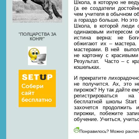
Школа, в которую не веду
(а ее создатели достойн
чем учителя в обычном о
а гораздо больше. Но это
Школа, в которой люди с
одинаковым интересом о
"ПОЛЦАРСТВА ЗА
истина верна: не Бог
КОНЯ!"
обжигают их – мастера.
мастерами. В ней выпол
не картонку с красивыми
Результат. Часто – с к
кошельках.
И прекратите лихорадочно
не получится. Ах, это 
пирожок? Ну так дайте ем
регистрироваться н
бесплатной школы Star
захочется продолжить 
пирожки, побежите запи
обучение. Учиться, учитьс
Понравилось? Можно распеч