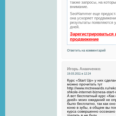
также запросы, на котор
внимание.
SeoHammer еще предост
она ускоряет продвижение
результаты появляются у
дней.
Зарегистрироваться 
продвижение
Ответить на комментарий
Игорь Ананченко
:
19.03.2011 в 12:24
Курс «Start Up» у них сдела
можно прочитать тут
http://www.mctrewards.ru/re
shkole-internet-biznesa-start
А вот бесплатный курс «Как 
дней» моих ожиданий не опр
было бесплатно, так как он
коню в зубы, в общем вы п
курса совершенно осознано 
тратить я не буду.