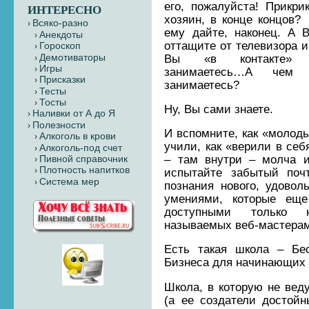
его, пожалуйста! Прикри
ИНТЕРЕСНО
хозяин, в конце концов?
Всяко-разно
ему дайте, наконец. А 
Анекдоты
оттащите от телевизора и
Гороскоп
Демотиваторы
Вы «в контакте» с
Игры
занимаетесь…А чем 
Присказки
занимаетесь?
Тесты
Тосты
Ну, Вы сами знаете.
Наливки от А до Я
Полезности
И вспомните, как «молоды
Алкоголь в крови
учили, как «верили в себ
Алкоголь-под счет
– там внутри – молча и
Пивной справочник
Плотность напитков
испытайте забытый поч
Система мер
познания нового, удовол
умениями, которые еще
доступными только н
называемых веб-мастера
Есть такая школа – Бе
Бизнеса для начинающих 
Школа, в которую не веду
(а ее создатели достойн