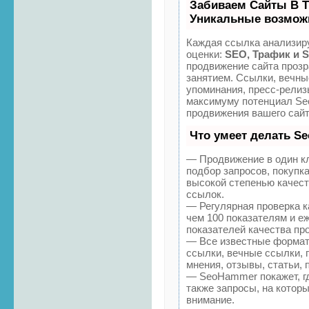
Забиваем Сайты В 
Уникальные возмож
Каждая ссылка анализиру
оценки:
SEO, Трафик и 
продвижение сайта проз
занятием. Ссылки, вечны
упоминания, пресс-релиз
максимуму потенциал S
продвижения вашего сайт
Что умеет делать S
— Продвижение в один к
подбор запросов, покупк
высокой степенью качес
ссылок.
— Регулярная проверка к
чем 100 показателям и е
показателей качества про
— Все известные формат
ссылки, вечные ссылки, 
мнения, отзывы, статьи, 
— SeoHammer покажет, гд
также запросы, на котор
внимание.