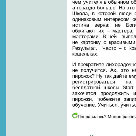
чем учителя в обычном о
а гораздо больше. Но это
Школа, в которой люди с
одинаковым интересом о
истина верна: не Бог
обжигают их – мастера.
мастерами. В ней выпол
не картонку с красивыми
Результат. Часто – с к
кошельках.
И прекратите лихорадочно
не получится. Ах, это 
пирожок? Ну так дайте ем
регистрироваться н
бесплатной школы Star
захочется продолжить 
пирожки, побежите запи
обучение. Учиться, учитьс
Понравилось? Можно распеч