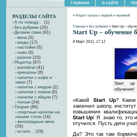
ГЛАВНАЯ
О САЙТЕ
ПО
РАЗДЕЛЫ САЙТА
«
Рецепт пунша с водкой и черникой
А по поводу…
(1)
Главная
»
Без рубрики
» Start Up – обуч
Без рубрики
(25)
Start Up – обучение 
Делаем сами
(61)
вина
(5)
8 Март 2011, 17:12
меды
(17)
настойки
(5)
пиво
(5)
разное
(23)
Рецепты
(87)
коктейли
(41)
крюшоны
(8)
напитки с кофе и
чаем
(7)
Start u
напитки с медом
(2)
обучение!
напитки с пивом
(6)
напитки с яйцом
(7)
«Какой
Start Up
? Какое
пунши
(24)
закончил школу, институт
Теория
(86)
повышения квалификаци
cпиртные напитки на
нашем столе
(16)
Start Up
! Я знаю то, это 
виноградные вина
отучился. Пусть дети учат
(26)
кстати…
(29)
Да? Это так там бормоче