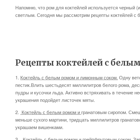
Напомню, что ром для коктейлей используется черный (
светлым. Сегодня мы рассмотрим рецепты коктейлей с 
Рецепты коктейлей с белы
1.
Коктейль с белым ромом и лимонным соком.
Одну вето
пестик.Влить шестьдесят миллилитров белого рома, дес
пудры и кусочки льда. Активно встряхивать в течение н
украшения подойдет листочек мяты.
2.
Коктейль с белым ромом и
гранатовым сиропом. Смеш
меньше сухого мартини, тридцать миллилитров гранатово
украшаем вишенками.
3.
Коктейль с белым ромом и грейпфрутовым соком.
За