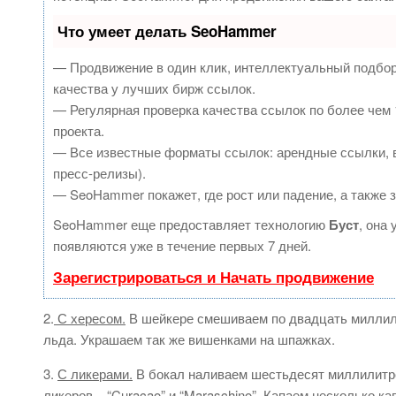
Что умеет делать SeoHammer
— Продвижение в один клик, интеллектуальный подбор
качества у лучших бирж ссылок.
— Регулярная проверка качества ссылок по более чем 
проекта.
— Все известные форматы ссылок: арендные ссылки, в
пресс-релизы).
— SeoHammer покажет, где рост или падение, а также 
SeoHammer еще предоставляет технологию
Буст
, она
появляются уже в течение первых 7 дней.
Зарегистрироваться и Начать продвижение
2.
С хересом.
В шейкере смешиваем по двадцать миллили
льда. Украшаем так же вишенками на шпажках.
3.
С ликерами.
В бокал наливаем шестьдесят миллилитро
ликеров – “Curacao” и “Maraschino”. Капаем несколько ка