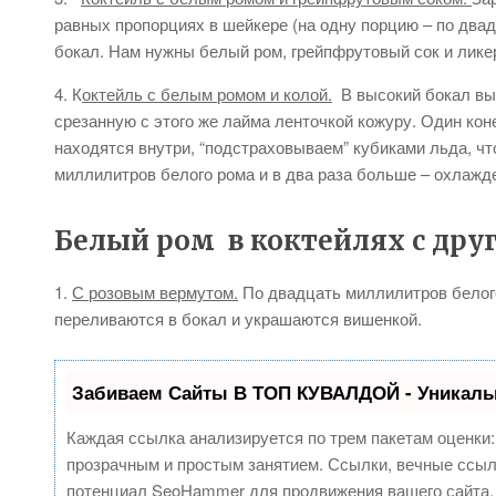
равных пропорциях в шейкере (на одну порцию – по два
бокал. Нам нужны белый ром, грейпфрутовый сок и ликер
4. К
октейль с белым ромом и колой.
В высокий бокал выж
срезанную с этого же лайма ленточкой кожуру. Один коне
находятся внутри, “подстраховываем” кубиками льда, 
миллилитров белого рома и в два раза больше – охлажд
Белый ром в коктейлях с дру
1.
С розовым вермутом.
По двадцать миллилитров белого
переливаются в бокал и украшаются вишенкой.
Забиваем Сайты В ТОП КУВАЛДОЙ - Уникаль
Каждая ссылка анализируется по трем пакетам оценки
прозрачным и простым занятием. Ссылки, вечные ссылк
потенциал SeoHammer для продвижения вашего сайта.