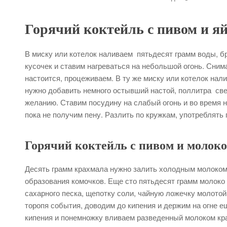
Горячий коктейль с пивом и я
В миску или котелок наливаем пятьдесят грамм воды, б
кусочек и ставим нагреваться на небольшой огонь. Снимае
настоится, процеживаем. В ту же миску или котелок нал
нужно добавить немного остывший настой, поллитра свет
желанию. Ставим посудину на слабый огонь и во время 
пока не получим пену. Разлить по кружкам, употреблять 
Горячий коктейль с пивом и молок
Десять грамм крахмала нужно залить холодным молоком
образования комочков. Еще сто пятьдесят грамм молоко
сахарного песка, щепотку соли, чайную ложечку молотой
торопя события, доводим до кипения и держим на огне е
кипения и понемножку вливаем разведенный молоком кра