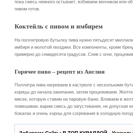
пока смесь немного остывает, взбиваем венчиком или об
пивом готов.
Коктейль с пивом и имбирем
На поллитровую бутылку пива нужно пятьдесят миллилит
имбиря и молотой гвоздики. Все компоненты, кроме бре
примерно до семидесяти градусов. Сняв с огня, процежи
Горячее пиво – рецепт из Англии
Поллитра пива нагреваем в кастрюле с несколькими бут
корицы до начала закипания, затем процеживаем. Желтки
миске, которую ставим на паровую баню. Вливаем в желт
помешивая, варим смесь до загустевания, не допуская ее
бокалах и очень хорош для согревания в холодную погод
Забиваем Сайты В ТОП КУВАЛДОЙ - Уникаль