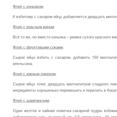
Флип с коньяком
.
К взбитому с сахаром яйцу добавляется двадцать милли
Флип с красным вином
.
Всё то же, но вместо коньяка – рюмка сухого красного ви
Флип с фруктовыми соками
.
Сырое яйцо взбить с сахаром, добавить 150 миллилит
апельсина.
Флип с южным ликером
.
Сырое яйцо плюс двадцать миллилитров сладкого лике
ингредиенты хорошенько перемешать и перелить в бокал
Флип с шампанским
.
Один желток и чайная ложечка сахарной пудры взбива
добавляется сок, выжатый из 1\2 апельсина, 10 ми