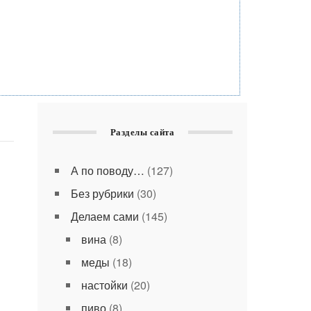
Разделы сайта
А по поводу…
(127)
Без рубрики
(30)
Делаем сами
(145)
вина
(8)
меды
(18)
настойки
(20)
пиво
(8)