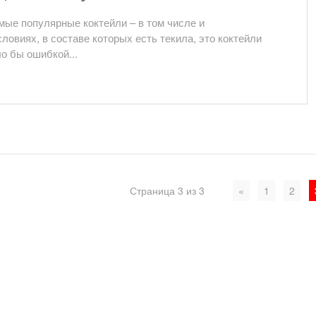
мые популярные коктейли – в том числе и
овиях, в составе которых есть текила, это коктейли
ло бы ошибкой...
Страница 3 из 3
«
1
2