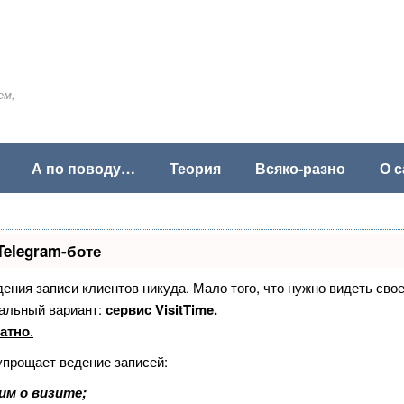
ем,
А по поводу…
Теория
Всяко-разно
О с
Telegram-боте
едения записи клиентов никуда. Мало того, что нужно видеть сво
альный вариант:
сервис VisitTime.
атно
.
упрощает ведение записей:
им о визите;