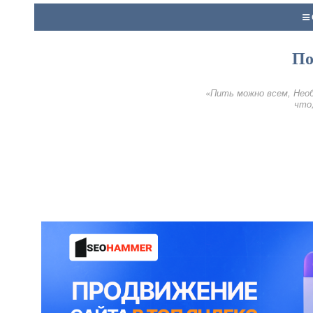
По
«Пить можно всем, Необ
что,