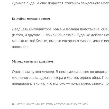
кубиков льда. И еще подается стакан охлажденного мол
Коктейль:
молоко с ромом
Двадцать миллилитров
рома и молока
полстакана смеш
(и того, и другого — по чайной ложке). Туда же добавля
молока готов! Кстати, вместо сахарного сиропа можно ис
полезнее.
Молоко с ромом и коньяком
Опять нам нужен миксер. В нем смешивается по двадца
миллилитров сладкого ликера и желток одного яйца. По
предварительно налито молоко — полстакана, сверху п
МЕТКИ:
КОКТЕЙЛИ
,
РЕЦЕПТЫ АЛКОГОЛЬНЫХ КОКТЕЙЛЕЙ