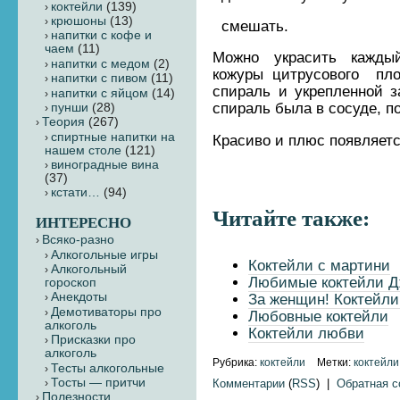
коктейли
(139)
крюшоны
(13)
смешать.
напитки с кофе и
чаем
(11)
Можно украсить кажды
напитки с медом
(2)
кожуры цитрусового пло
напитки с пивом
(11)
спираль и укрепленной з
напитки с яйцом
(14)
спираль была в сосуде, по
пунши
(28)
Теория
(267)
cпиртные напитки на
Красиво и плюс появляетс
нашем столе
(121)
виноградные вина
(37)
кстати…
(94)
Читайте также:
ИНТЕРЕСНО
Всяко-разно
Алкогольные игры
Коктейли с мартини
Алкогольный
Любимые коктейли Д
гороскоп
Анекдоты
За женщин! Коктейли
Демотиваторы про
Любовные коктейли
алкоголь
Коктейли любви
Присказки про
алкоголь
Рубрика:
коктейли
Метки:
коктейли
Тесты алкогольные
Тосты — притчи
Комментарии
(
RSS
) |
Обратная 
Полезности