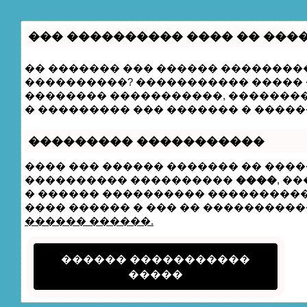
��� ���������� ���� �� ���
�� ������� ��� ������ ���������
����������? ����������� ����� �
�������� �����������, �������
� ��������� ��� ������� � �����
��������� �����������
���� ��� ������ ������� �� ����
���������� ����������
����
, �
� ������ ���������� ���������� 
���� ������ � ��� �� ����������� 
������ ������.
������ �����������
�����