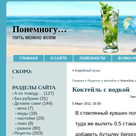
Понемногу…
пить можно всем
ГЛАВНАЯ
О САЙТЕ
ПОЛЕЗНОСТИ
ВСЯКО-Р
СКОРО:
«
Кофейный пунш
Главная
»
Рецепты
»
коктейли
» Коктейль 
РАЗДЕЛЫ САЙТА
Коктейль с водкой
А по поводу…
(127)
Тви
Без рубрики
(31)
Делаем сами
(144)
5 Март 2011, 16:58
вина
(7)
В стеклянный кувшин пол
меды
(18)
настойки
(20)
туда же вылить 0,5 стака
пиво
(8)
разное
(80)
Рецепты
(203)
добавить бутылку белого