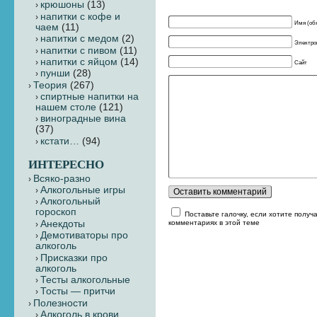
крюшоны
(13)
напитки с кофе и
Имя (об
чаем
(11)
напитки с медом
(2)
Электрон
напитки с пивом
(11)
напитки с яйцом
(14)
Сайт
пунши
(28)
Теория
(267)
cпиртные напитки на
нашем столе
(121)
виноградные вина
(37)
кстати…
(94)
ИНТЕРЕСНО
Всяко-разно
Алкогольные игры
Алкогольный
гороскоп
Поставьте галочку, если хотите получ
Анекдоты
комментариях в этой теме
Демотиваторы про
алкоголь
Присказки про
алкоголь
Тесты алкогольные
Тосты — притчи
Полезности
Алкоголь в крови