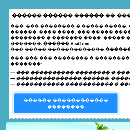
������ ������-������ �� ����
���, ��� �������� � ����� �����
������. ���� ����, ��� ����� ��
�������� � ������� ����. �����
�������:
������ VisitTime.
��� ����� �������������
������
���-��� ��� �������� � �������
�������:
—
��� ���������� �������� � ���
—
��������������� ������, �����
—
����������� ����������� � ��
������ ������������
��������