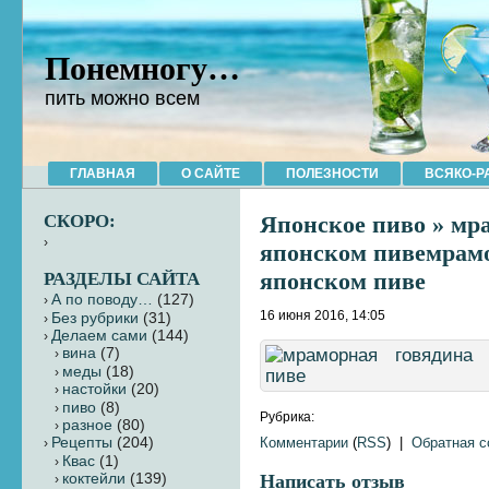
Понемногу…
пить можно всем
ГЛАВНАЯ
О САЙТЕ
ПОЛЕЗНОСТИ
ВСЯКО-Р
СКОРО:
Японское пиво
» мра
японском пивемрамо
японском пиве
РАЗДЕЛЫ САЙТА
А по поводу…
(127)
16 июня 2016, 14:05
Без рубрики
(31)
Делаем сами
(144)
вина
(7)
меды
(18)
настойки
(20)
пиво
(8)
Рубрика:
разное
(80)
Комментарии
(
RSS
) |
Обратная 
Рецепты
(204)
Квас
(1)
коктейли
(139)
Написать отзыв