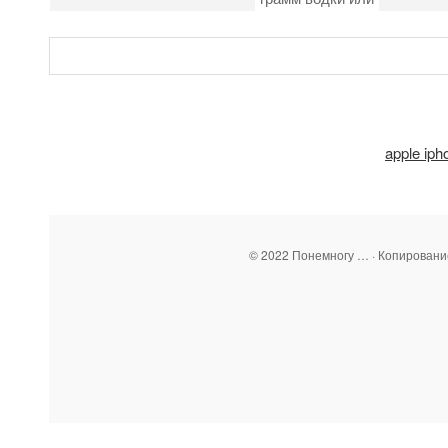
apple iph
© 2022 Понемногу … · Копирован