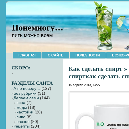
Понемногу…
пить можно всем
ГЛАВНАЯ
О САЙТЕ
ПОЛЕЗНОСТИ
ВСЯКО-Р
СКОРО:
Как сделать спирт
» 
спирткак сделать с
РАЗДЕЛЫ САЙТА
15 апреля 2013, 14:27
А по поводу…
(127)
Без рубрики
(31)
Делаем сами
(144)
вина
(7)
меды
(18)
настойки
(20)
пиво
(8)
разное
(80)
Рецепты
(204)