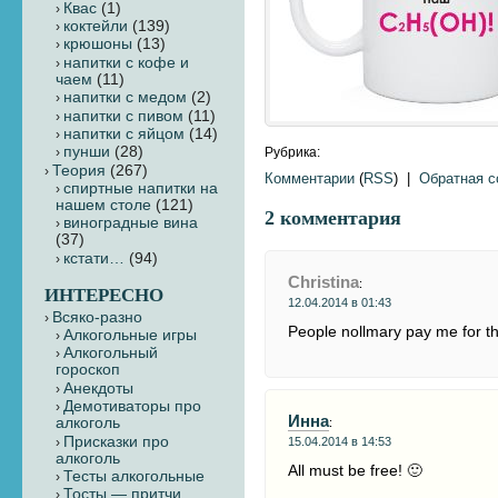
Квас
(1)
коктейли
(139)
крюшоны
(13)
напитки с кофе и
чаем
(11)
напитки с медом
(2)
напитки с пивом
(11)
напитки с яйцом
(14)
пунши
(28)
Рубрика:
Теория
(267)
Комментарии
(
RSS
) |
Обратная 
cпиртные напитки на
нашем столе
(121)
2 комментария
виноградные вина
(37)
кстати…
(94)
Christina
:
ИНТЕРЕСНО
12.04.2014 в 01:43
Всяко-разно
People nollmary pay me for th
Алкогольные игры
Алкогольный
гороскоп
Анекдоты
Демотиваторы про
Инна
алкоголь
:
Присказки про
15.04.2014 в 14:53
алкоголь
All must be free! 🙂
Тесты алкогольные
Тосты — притчи