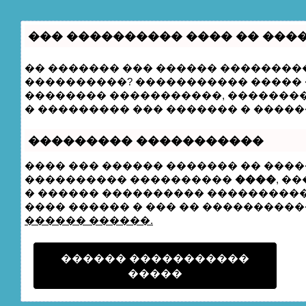
��� ���������� ���� �� ���
�� ������� ��� ������ ���������
����������? ����������� ����� �
�������� �����������, �������
� ��������� ��� ������� � �����
��������� �����������
���� ��� ������ ������� �� ����
���������� ����������
����
, �
� ������ ���������� ���������� 
���� ������ � ��� �� ����������� 
������ ������.
������ �����������
�����