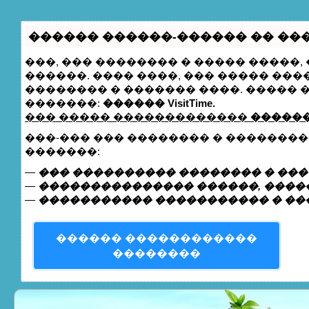
������ ������-������ �� ����
���, ��� �������� � ����� �����
������. ���� ����, ��� ����� ��
�������� � ������� ����. �����
�������:
������ VisitTime.
��� ����� �������������
������
���-��� ��� �������� � �������
�������:
—
��� ���������� �������� � ���
—
��������������� ������, �����
—
����������� ����������� � ��
������ ������������
��������