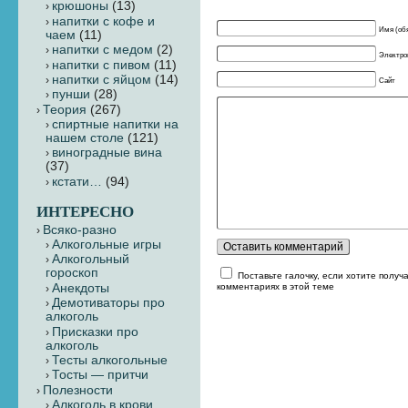
крюшоны
(13)
напитки с кофе и
Имя (об
чаем
(11)
напитки с медом
(2)
Электрон
напитки с пивом
(11)
напитки с яйцом
(14)
Сайт
пунши
(28)
Теория
(267)
cпиртные напитки на
нашем столе
(121)
виноградные вина
(37)
кстати…
(94)
ИНТЕРЕСНО
Всяко-разно
Алкогольные игры
Алкогольный
гороскоп
Поставьте галочку, если хотите получ
Анекдоты
комментариях в этой теме
Демотиваторы про
алкоголь
Присказки про
алкоголь
Тесты алкогольные
Тосты — притчи
Полезности
Алкоголь в крови