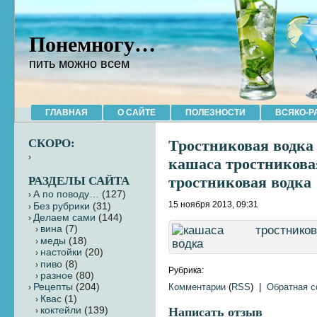
Понемногу…
пить можно всем
ГЛАВНАЯ
О САЙТЕ
ПОЛЕЗНОСТИ
ВСЯКО-Р
СКОРО:
Тростниковая водка
кашаса тростникова
тростниковая водка
РАЗДЕЛЫ САЙТА
А по поводу…
(127)
15 ноября 2013, 09:31
Без рубрики
(31)
Делаем сами
(144)
вина
(7)
меды
(18)
настойки
(20)
пиво
(8)
Рубрика:
разное
(80)
Комментарии
(
RSS
) |
Обратная 
Рецепты
(204)
Квас
(1)
коктейли
(139)
Написать отзыв