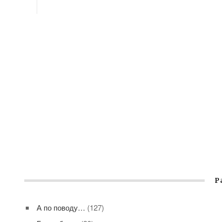
Р
А по поводу…
(127)