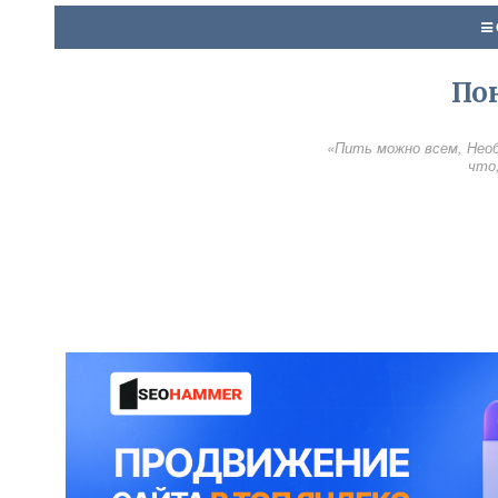
По
«Пить можно всем, Необ
что,