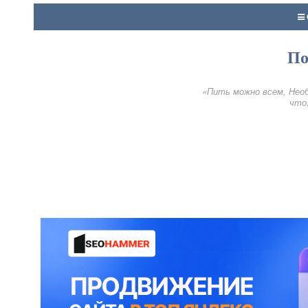
По
«Пить можно всем, Необ
что,