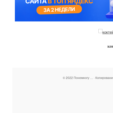
ко
© 2022 Понемногу … · Копирован